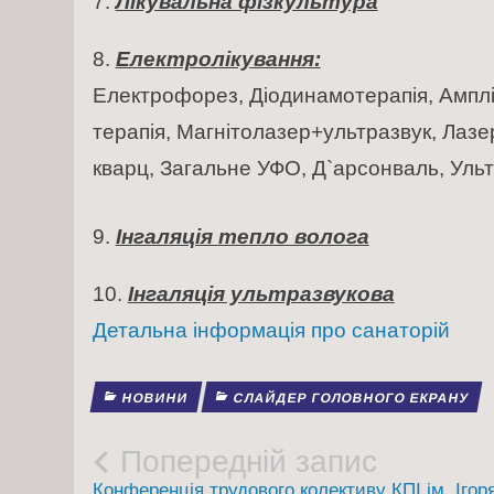
Лікувальна фізкультура
Електролікування:
Електрофорез, Діодинамотерапія, Амплі
терапія, Магнітолазер+ультразвук, Лазе
кварц, Загальне УФО, Д`арсонваль, Уль
Інгаляція тепло волога
Інгаляція ультразвукова
Детальна інформація про санаторій
НОВИНИ
СЛАЙДЕР ГОЛОВНОГО ЕКРАНУ
Post
Попередній запис
Конференція трудового колективу КПІ ім. Ігор