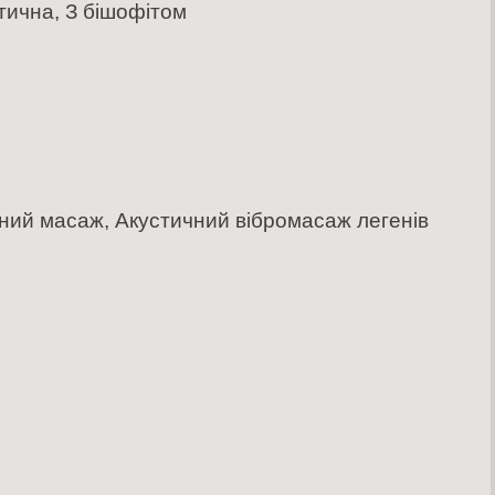
ична, З бішофітом
мний масаж, Акустичний вібромасаж легенів