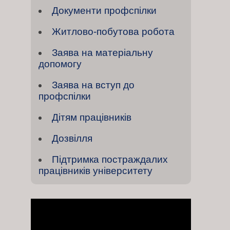
Документи профспілки
Житлово-побутова робота
Заява на матеріальну
допомогу
Заява на вступ до
профспілки
Дітям працівників
Дозвілля
Підтримка постраждалих
працівників університету