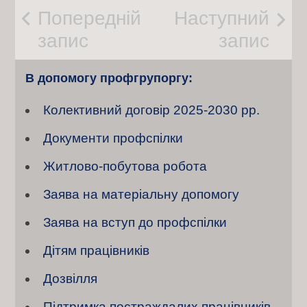
Post
Попередній
Наступний
запис
запис
navigation
В допомогу профгрупоргу:
Колективний договiр 2025-2030 рр.
Документи профспілки
Житлово-побутова робота
Заява на матеріальну допомогу
Заява на вступ до профспілки
Дітям працівників
Дозвілля
Підтримка постраждалих працівників