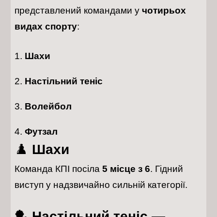
представлений командами у
чотирьох
видах спорту
:
Шахи
Настільний теніс
Волейбол
Футзал
♟️
Шахи
Команда КПІ посіла
5 місце з 6
. Гідний
виступ у надзвичайно сильній категорії.
🏓
Настільний теніс —