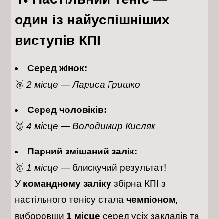
один із найуспішніших
виступів КПІ
Серед жінок:
🥈
2 місце — Лариса Гришко
Серед чоловіків:
🥉
4 місце — Володимир Кисляк
Парний змішаний залік:
🥇
1 місце
— блискучий результат!
У
командному заліку
збірна КПІ з
настільного тенісу стала
чемпіоном
,
виборовши
1 місце
серед усіх закладів та