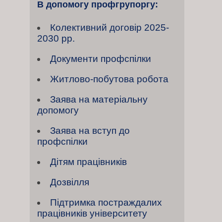
В допомогу профгрупоргу:
Колективний договiр 2025-
2030 рр.
Документи профспілки
Житлово-побутова робота
Заява на матеріальну
допомогу
Заява на вступ до
профспілки
Дітям працівників
Дозвілля
Підтримка постраждалих
працівників університету