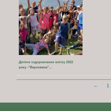
Дитяче оздоровлення влітку 2022
року -“Верховина”...
Posts
←
1
navigation