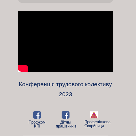
Конференція трудового колективу
2023
Профспілкова
Профком
Дітям
Скарбниця
КПІ
працівників