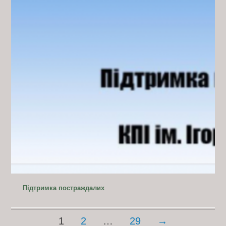
Підтримка постраждалих
P
1
2
…
29
→