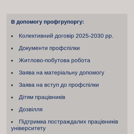
o
В допомогу профгрупоргу:
s
t
Колективний договiр 2025-2030 рр.
Документи профспілки
s
Житлово-побутова робота
n
Заява на матеріальну допомогу
a
Заява на вступ до профспілки
v
Дітям працівників
i
Дозвілля
g
Підтримка постраждалих працівників
університету
a