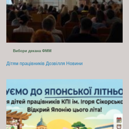
Вибори декана ФММ
Дітям працівників
Дозвілля
Новини