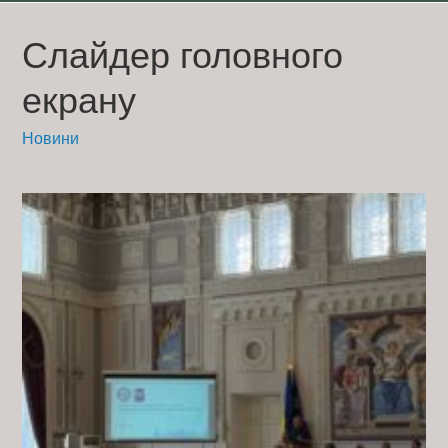
Skip
to
Слайдер головного
content
екрану
Новини