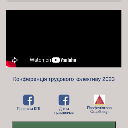
t
i
o
n
Конференція трудового колективу 2023
Профспілкова
Профком КПІ
Дітям
Скарбниця
працівників