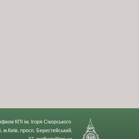
фком КПІ ім. Ігоря Сікорського
, м.Київ, просп. Берестейський,