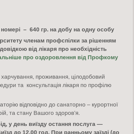
 номері
– 640 гр. на добу
на одну особу
ерситету членам профспілки за рішенням
довідкою від лікаря про необхідність
альніше про оздоровлення від Профкому
е харчування, проживання, цілодобовий
цедури та консультація лікаря по профілю
торію відповідно до санаторно – курортної
ій, та стану Вашого здоров’я.
д, у день виїзду остання послуга —
иїзд до 12.00 год. При ранньому заїзді (до