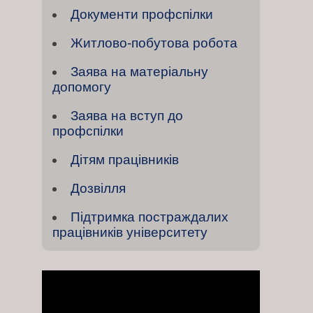
Документи профспілки
Житлово-побутова робота
Заява на матеріальну
допомогу
Заява на вступ до
профспілки
Дітям працівників
Дозвілля
Підтримка постраждалих
працівників університету