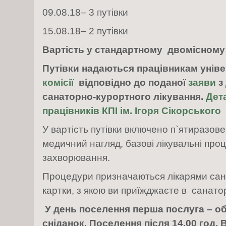
09.08.18– 3 путівки
15.08.18– 2 путівки
Вартість у стандартному двомісному
Путівки надаються працівникам унів
комісії
відповідно до поданої
заяви
з 
санаторно-курортного лікування.
Дет
працівників КПІ ім. Ігоря Сікорського
У вартість путівки включено п`ятиразов
медичний нагляд, базові лікувальні про
захворювання.
Процедури призначаються лікарями сана
картки, з якою ви приїжджаєте в санатор
У день поселення перша послуга – обі
сніданок. Поселення після 14.00 год. В