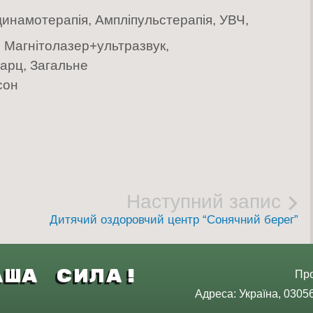
инамотерапія, Ампліпульстерапія, УВЧ,
, Магнітолазер+ультразвук,
варц, Загальне
сон
Наступний запис
Дитячий оздоровчий центр “Сонячний берег”
аша Сила!
Про
Адреса: Україна, 03056