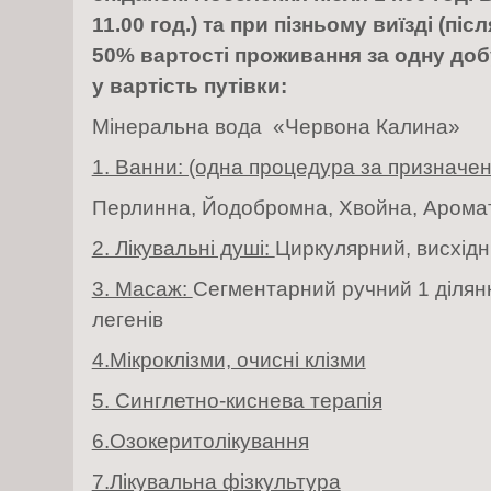
11.00 год.) та при пізньому виїзді (пі
50% вартості проживання за одну доб
у вартість путівки:
Мінеральна вода «Червона Калина»
1. Ванни: (одна процедура за призначен
Перлинна, Йодобромна, Хвойна, Аромат
2. Лікувальні душі:
Циркулярний, висхід
3. Масаж:
Сегментарний ручний 1 ділян
легенів
4.Мікроклізми, очисні клізми
5. Синглетно-киснева терапія
6.Озокеритолікування
7.Лікувальна фізкультура