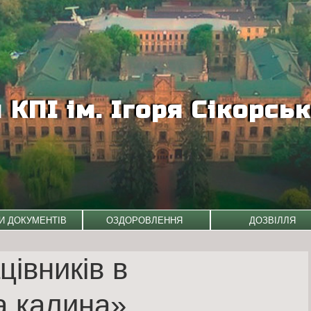
КПІ ім. Ігоря Сікорсь
И ДОКУМЕНТІВ
ОЗДОРОВЛЕННЯ
ДОЗВІЛЛЯ
івників в
а калина»