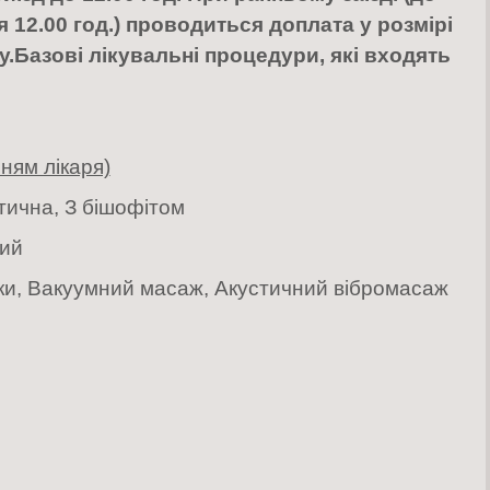
сля 12.00 год.) проводиться доплата у розмірі
у.
Базові лікувальні п
роцедури, які входять
ням лікаря)
ична, З бішофітом
ний
ки, Вакуумний масаж, Акустичний вібромасаж