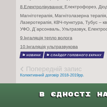
8.Електролікування:
Електрофорез, Діод
Магнітотерапія, Магнітолазерна терапія
Лазеротерапія, КВЧ-пунктура, Тубус – к
УФО, Д`арсонваль, Ультразвук, Електро
9.Інгаляція тепло волога
10.Інгаляція ультразвукова
НОВИНИ
СЛАЙДЕР ГОЛОВНОГО ЕКРАНУ
Post
Попередній запис
Колективний договір 2018-2019рр.
navigation
В Єдності Н