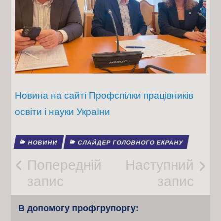
Новина на сайті Профспілки працівників
освіти і науки України
НОВИНИ
СЛАЙДЕР ГОЛОВНОГО ЕКРАНУ
Post
Попередній
Наступний
запис
запис
navigation
В допомогу профгрупоргу: