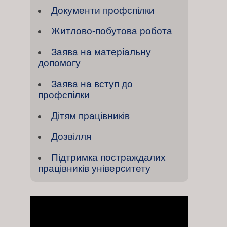
Документи профспілки
Житлово-побутова робота
Заява на матеріальну
допомогу
Заява на вступ до
профспілки
Дітям працівників
Дозвілля
Підтримка постраждалих
працівників університету