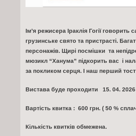
Ім’я режисера Іраклія Гогії говорить 
грузинське свято та пристрасті. Бага
персонажів. Щирі посмішки та непідроб
мюзикл “Ханума” підкорить вас і на
за покликом серця. І наш перший тост
Вистава буде проходити 15. 04. 2026 
Вартість квитка : 600 грн. ( 50 % спл
Кількість квитків обмежена.