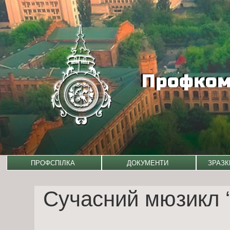
Профком 
Skip
ПРОФСПІЛКА
ДОКУМЕНТИ
ЗРАЗК
to
content
Сучасний мюзикл 