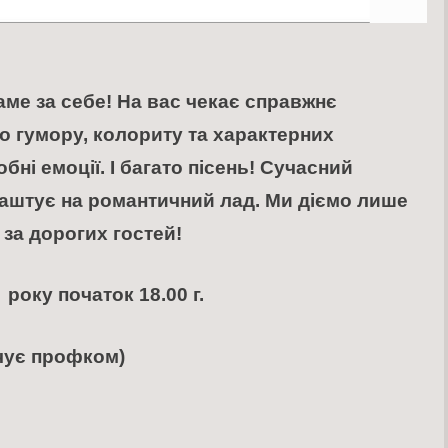
саме за себе! На вас чекає справжнє
то гумору, колориту та характерних
ні емоції. І багато пісень! Сучасний
лаштує на романтичний лад. Ми діємо лише
 за дорогих гостей!
року початок 18.00 г.
ачує профком)