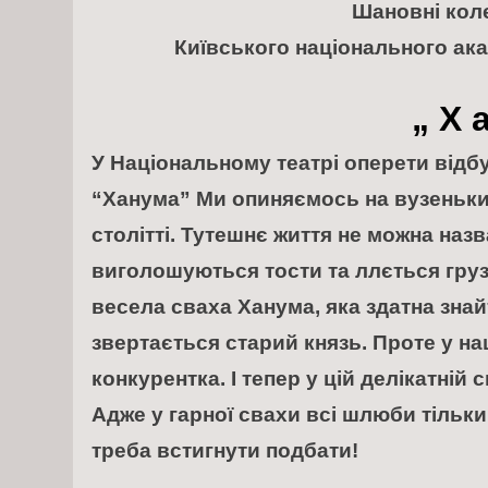
Шановні кол
Київського національного ака
„
Х а
У Національному театрі оперети відб
“Ханума” Ми опиняємось на вузеньки
столітті. Тутешнє життя не можна назв
виголошуються тости та ллється груз
весела сваха Ханума, яка здатна знай
звертається старий князь. Проте у наш
конкурентка. І тепер у цій делікатній 
Адже у гарної свахи всі шлюби тільки
треба встигнути подбати!