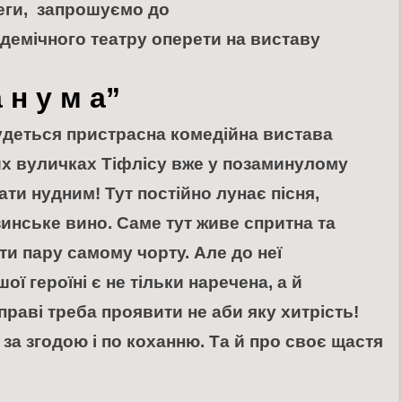
еги, запрошуємо до
демічного театру оперети
на виставу
 н у м а
”
удеться пристрасна комедійна вистава
х вуличках Тіфлісу вже у позаминулому
ати нудним! Тут постійно лунає пісня,
инське вино. Саме тут живе спритна та
ти пару самому чорту. Але до неї
ої героїні є не тільки наречена, а й
справі треба проявити не аби яку хитрість!
 за згодою і по коханню. Та й про своє щастя