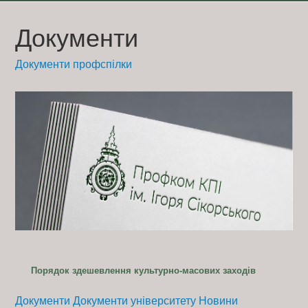
Skip
to
Документи
content
Документи профспілки
Порядок здешевлення культурно-масових заходів
Документи
Документи університету
Новини